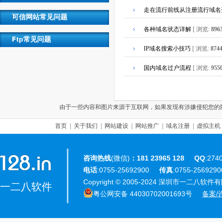
走在流行前线从注册流行域名
可信网站常见问题
各种域名状态详解
[ 浏览:
896
Ftp常见问题
IP域名搜索小技巧
[ 浏览:
874
国内域名过户流程
[ 浏览:
955
由于一些内容和图片来源于互联网，如果发现有涉嫌侵犯您的版权，请联
首页
|
关于我们
|
网站建设
|
网站推广
|
域名注册
|
虚拟主机
咨询热线
(微信)
：181 23965 128
QQ
:274
电话
:0755-25692900
传真
:0755-25692
Copyright © 2005-2024 深圳市一二八软件有限公
一二八软件
粤公网安备 44030702001693号
备案/