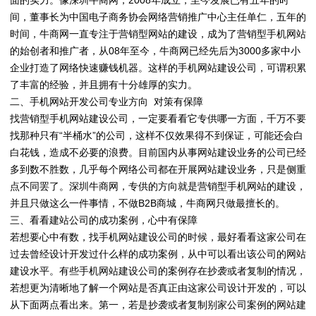
面的实力。像深圳牛商网，2008年成立，至今发展已有五年的时
间，董事长为中国电子商务协会网络营销推广中心主任单仁，五年的
时间，牛商网一直专注于营销型网站的建设，成为了营销型手机网站
的始创者和推广者，从08年至今，牛商网已经先后为3000多家中小
企业打造了网络快速赚钱机器。这样的手机网站建设公司，可谓积累
了丰富的经验，并且拥有十分雄厚的实力。
二、手机网站开发公司专业方向 对策有保障
找营销型手机网站建设公司，一定要看看它专供哪一方面，千万不要
找那种只有“半桶水”的公司，这样不仅效果得不到保证，可能还会白
白花钱，造成不必要的浪费。目前国内从事网站建设业务的公司已经
多到数不胜数，几乎每个网络公司都在开展网站建设业务，只是侧重
点不同罢了。深圳牛商网，专供的方向就是营销型手机网站的建设，
并且只做这么一件事情，不做B2B商城，牛商网只做最擅长的。
三、看看建站公司的成功案例，心中有保障
若想要心中有数，找手机网站建设公司的时候，最好看看这家公司在
过去曾经设计开发过什么样的成功案例，从中可以看出该公司的网站
建设水平。有些手机网站建设公司的案例存在抄袭或者复制的情况，
若想更为清晰地了解一个网站是否真正由这家公司设计开发的，可以
从下面两点看出来。第一，若是抄袭或者复制别家公司案例的网站建