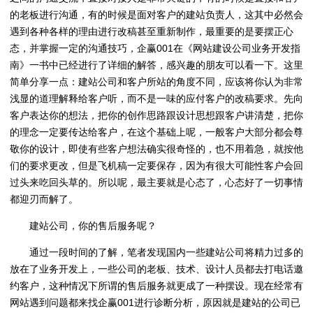
的老板进行沟通，有的时候是面对客户的建站负责人，这其中必然会
遇到各种各样的理由进行改稿甚至重新制作，最重要的是要摆正心
态，并掌握一定的沟通技巧，企赢001在《网站建设公司业务开发指
南》一书中已经进行了详细的解答，感兴趣的朋友可以看一下。这里
简单分享一点：建站公司和客户所站的角度不同，应该将你认为非常
浅显的道理解释给客户听，而不是一味的应付客户的改稿要求。先向
客户表达你的想法，把你的创作思路跟设计思想跟客户讲清楚，把你
的理念一定要传达给客户，在这个基础上呢，一般客户大部分都会尊
敬你的设计，即使有些客户想法确实很奇怪的，也不用着急，就按他
们的要求更改，但是飞机稿一定要保存，因为有很大可能性客户会回
过头来吃回头草的。所以呢，最主要就是心态了，心态好了一切事情
都迎刃而解了。
建站公司，你的售后服务呢？
通过一段时间的了解，笔者发现国内一些建站公司将精力过多的
放在了业务开发上，一些公司的老板、技术、设计人员都去打电话邀
约客户，这种情况下所谓的售后服务就更成了一种摆设。现在经常有
网站遇到问题都来找企赢001进行诊断分析，原因就是建站的公司已