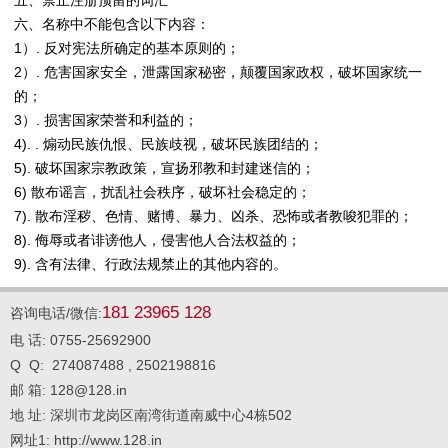
五、禁止注册预留的词汇
六、名称中不能包含以下内容：
1）. 反对宪法所确定的基本原则的；
2）. 危害国家安全，泄露国家秘密，颠覆国家政权，破坏国家统一
的；
3）. 损害国家荣誉和利益的；
4). . 煽动民族仇恨、民族歧视，破坏民族团结的；
5). 破坏国家宗教政策，宣扬邪教和封建迷信的；
6) 散布谣言，扰乱社会秩序，破坏社会稳定的；
7). 散布淫秽、色情、赌博、暴力、凶杀、恐怖或者教唆犯罪的；
8). 侮辱或者诽谤他人，侵害他人合法权益的；
9). 含有法律、行政法规禁止的其他内容的。
181 23965 128
咨询电话/微信:
电 话: 0755-25692900
Q Q: 274087488 , 2502198816
邮 箱: 128@128.in
地 址: 深圳市龙岗区南湾街道南威中心4栋502
网址1: http://www.128.in