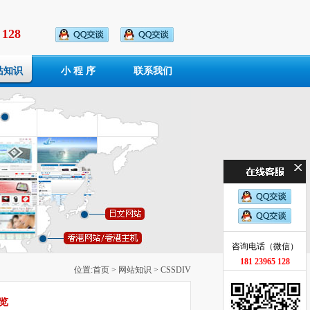
 128
站知识
小 程 序
联系我们
咨询电话（微信）
181 23965 128
位置:
首页
>
网站知识
> CSSDIV
览